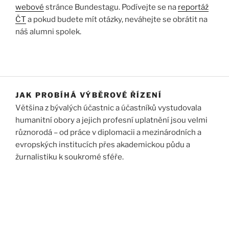
webové
stránce Bundestagu. Podívejte se na
reportáž
ČT
a pokud budete mít otázky, neváhejte se obrátit na
náš alumni spolek.
JAK PROBÍHÁ VÝBĚROVÉ ŘÍZENÍ
Většina z bývalých účastnic a účastníků vystudovala
humanitní obory a jejich profesní uplatnění jsou velmi
různorodá – od práce v diplomacii a mezinárodních a
evropských institucích přes akademickou půdu a
žurnalistiku k soukromé sféře.
Výběrové řízení je dvoukolové a uplatňuje se v něm tzv.
regionální princip.
Česká republika je začleněna do
skupiny s Maďarskem a Slovenskem s celkem sedmi
stipendijními místy.